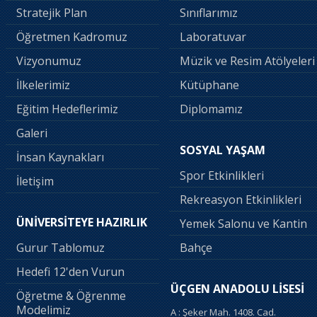
Stratejik Plan
Sınıflarımız
Öğretmen Kadromuz
Laboratuvar
Vizyonumuz
Müzik ve Resim Atölyeleri
İlkelerimiz
Kütüphane
Eğitim Hedeflerimiz
Diplomamız
Galeri
SOSYAL YAŞAM
İnsan Kaynakları
Spor Etkinlikleri
İletişim
Rekreasyon Etkinlikleri
ÜNİVERSİTEYE HAZIRLIK
Yemek Salonu ve Kantin
Gurur Tablomuz
Bahçe
Hedefi 12'den Vurun
ÜÇGEN ANADOLU LİSESİ
Öğretme & Öğrenme
Modelimiz
A : Şeker Mah. 1408. Cad.