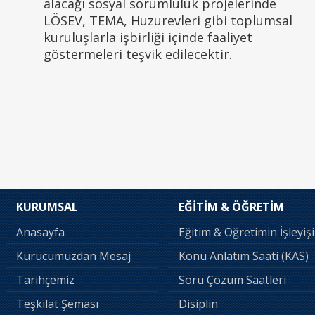
alacağı sosyal sorumluluk projelerinde
LÖSEV, TEMA, Huzurevleri gibi toplumsal
kuruluşlarla işbirliği içinde faaliyet
göstermeleri teşvik edilecektir.
KURUMSAL
EĞİTİM & ÖĞRETİM
Anasayfa
Eğitim & Öğretimin İşleyişi
Kurucumuzdan Mesaj
Konu Anlatım Saati (KAS)
Tarihçemiz
Soru Çözüm Saatleri
Teşkilat Şeması
Disiplin