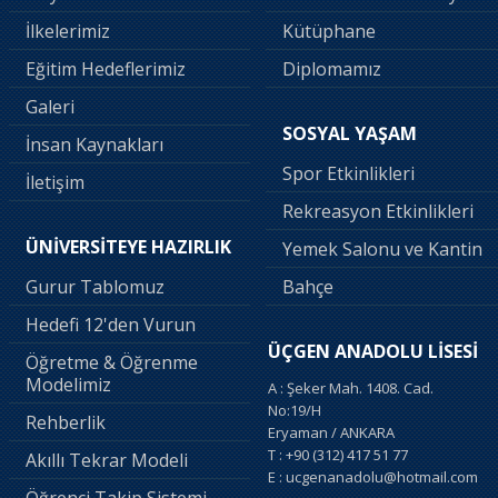
İlkelerimiz
Kütüphane
Eğitim Hedeflerimiz
Diplomamız
Galeri
SOSYAL YAŞAM
İnsan Kaynakları
Spor Etkinlikleri
İletişim
Rekreasyon Etkinlikleri
ÜNİVERSİTEYE HAZIRLIK
Yemek Salonu ve Kantin
Gurur Tablomuz
Bahçe
Hedefi 12'den Vurun
ÜÇGEN ANADOLU LİSESİ
Öğretme & Öğrenme
Modelimiz
A : Şeker Mah. 1408. Cad.
No:19/H
Rehberlik
Eryaman / ANKARA
T : +90 (312) 417 51 77
Akıllı Tekrar Modeli
E : ucgenanadolu@hotmail.com
Öğrenci Takip Sistemi