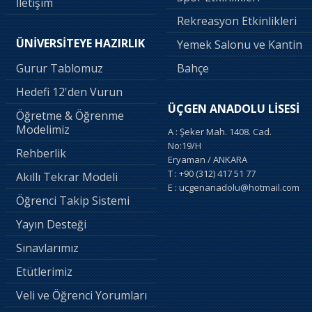
İletişim
Rekreasyon Etkinlikleri
ÜNİVERSİTEYE HAZIRLIK
Yemek Salonu ve Kantin
Gurur Tablomuz
Bahçe
Hedefi 12'den Vurun
ÜÇGEN ANADOLU LİSESİ
Öğretme & Öğrenme
Modelimiz
A : Şeker Mah. 1408. Cad.
No:19/H
Rehberlik
Eryaman / ANKARA
T : +90 (312) 417 51 77
Akıllı Tekrar Modeli
E : ucgenanadolu@hotmail.com
Öğrenci Takip Sistemi
Yayın Desteği
Sınavlarımız
Etütlerimiz
Veli ve Öğrenci Yorumları