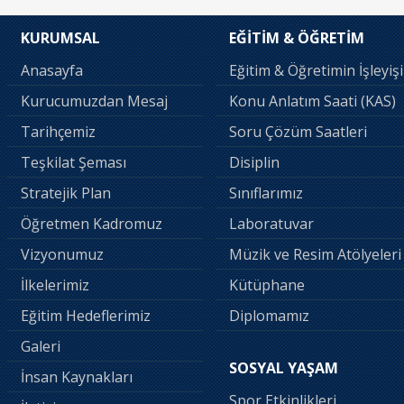
KURUMSAL
EĞİTİM & ÖĞRETİM
Anasayfa
Eğitim & Öğretimin İşleyişi
Kurucumuzdan Mesaj
Konu Anlatım Saati (KAS)
Tarihçemiz
Soru Çözüm Saatleri
Teşkilat Şeması
Disiplin
Stratejik Plan
Sınıflarımız
Öğretmen Kadromuz
Laboratuvar
Vizyonumuz
Müzik ve Resim Atölyeleri
İlkelerimiz
Kütüphane
Eğitim Hedeflerimiz
Diplomamız
Galeri
SOSYAL YAŞAM
İnsan Kaynakları
Spor Etkinlikleri